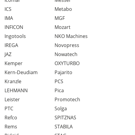
Icomar
Messer
ICS
Metabo
IMA
MGF
INFICON
Mozart
Ingotools
NKO Machines
IREGA
Novopress
JAZ
Nowatech
Kemper
OXYTURBO
Kern-Deudiam
Pajarito
Kranzle
PCS
LEHMANN
Pica
Leister
Promotech
PTC
Solga
Refco
SPITZNAS
Rems
STABILA