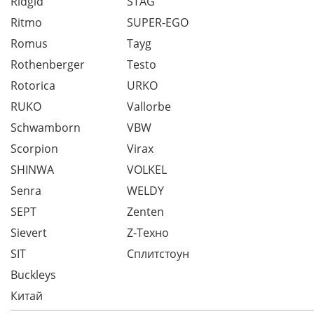
Ridgid
STAG
Ritmo
SUPER-EGO
Romus
Tayg
Rothenberger
Testo
Rotorica
URKO
RUKO
Vallorbe
Schwamborn
VBW
Scorpion
Virax
SHINWA
VOLKEL
Senra
WELDY
SEPT
Zenten
Sievert
Z-Техно
SIT
Сплитстоун
Buckleys
Китай