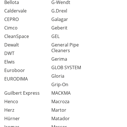
Bellota
G-Wendt
Caldervale
G.Drexl
CEPRO
Galagar
Cimco
Geberit
CleanSpace
GEL
Dewalt
General Pipe
Cleaners
DWT
Gerima
Elwis
GLOB SYSTEM
Euroboor
Gloria
EURODIMA
Grip-On
Guilbert Express
MACKMA
Henco
Macroza
Herz
Martor
Hürner
Matador