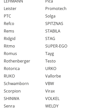
LEHMANN
Pica
Leister
Promotech
PTC
Solga
Refco
SPITZNAS
Rems
STABILA
Ridgid
STAG
Ritmo
SUPER-EGO
Romus
Tayg
Rothenberger
Testo
Rotorica
URKO
RUKO
Vallorbe
Schwamborn
VBW
Scorpion
Virax
SHINWA
VOLKEL
Senra
WELDY