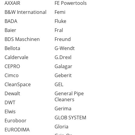
AXXAIR
FE Powertools
B&W International
Femi
BADA
Fluke
Baier
Fral
BDS Maschinen
Freund
Bellota
G-Wendt
Caldervale
G.Drexl
CEPRO
Galagar
Cimco
Geberit
CleanSpace
GEL
Dewalt
General Pipe
Cleaners
DWT
Gerima
Elwis
GLOB SYSTEM
Euroboor
Gloria
EURODIMA