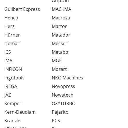
Grip-On
Guilbert Express
MACKMA
Henco
Macroza
Herz
Martor
Hürner
Matador
Icomar
Messer
ICS
Metabo
IMA
MGF
INFICON
Mozart
Ingotools
NKO Machines
IREGA
Novopress
JAZ
Nowatech
Kemper
OXYTURBO
Kern-Deudiam
Pajarito
Kranzle
PCS