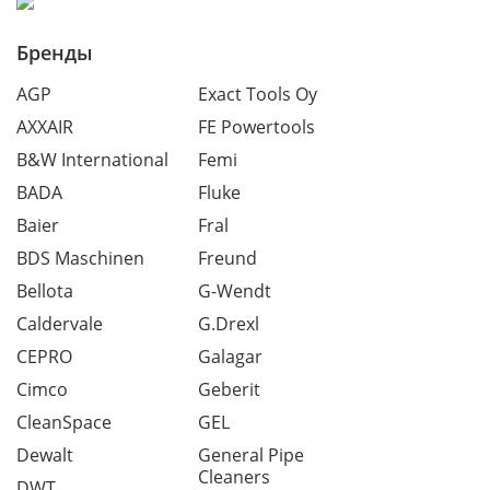
Бренды
AGP
Exact Tools Oy
AXXAIR
FE Powertools
B&W International
Femi
BADA
Fluke
Baier
Fral
BDS Maschinen
Freund
Bellota
G-Wendt
Caldervale
G.Drexl
CEPRO
Galagar
Cimco
Geberit
CleanSpace
GEL
Dewalt
General Pipe
Cleaners
DWT