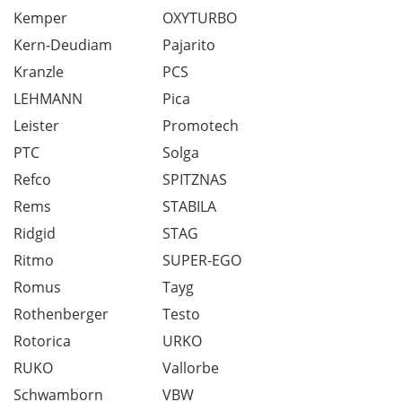
Kemper
OXYTURBO
Kern-Deudiam
Pajarito
Kranzle
PCS
LEHMANN
Pica
Leister
Promotech
PTC
Solga
Refco
SPITZNAS
Rems
STABILA
Ridgid
STAG
Ritmo
SUPER-EGO
Romus
Tayg
Rothenberger
Testo
Rotorica
URKO
RUKO
Vallorbe
Schwamborn
VBW