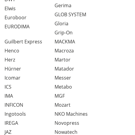
Gerima
Elwis
GLOB SYSTEM
Euroboor
Gloria
EURODIMA
Grip-On
Guilbert Express
MACKMA
Henco
Macroza
Herz
Martor
Hürner
Matador
Icomar
Messer
ICS
Metabo
IMA
MGF
INFICON
Mozart
Ingotools
NKO Machines
IREGA
Novopress
JAZ
Nowatech