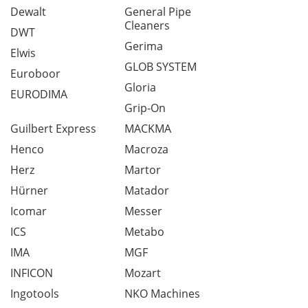
Dewalt
General Pipe
Cleaners
DWT
Gerima
Elwis
GLOB SYSTEM
Euroboor
Gloria
EURODIMA
Grip-On
Guilbert Express
MACKMA
Henco
Macroza
Herz
Martor
Hürner
Matador
Icomar
Messer
ICS
Metabo
IMA
MGF
INFICON
Mozart
Ingotools
NKO Machines