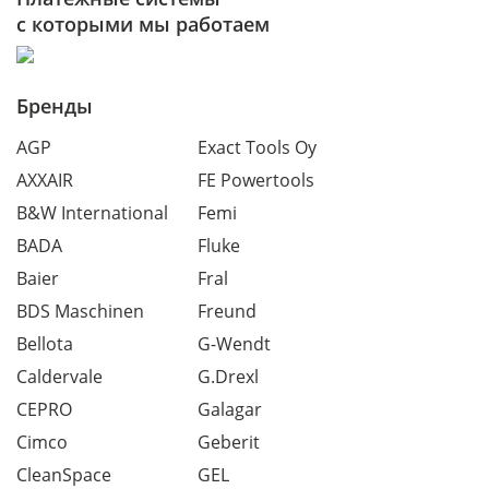
с которыми мы работаем
Бренды
AGP
Exact Tools Oy
AXXAIR
FE Powertools
B&W International
Femi
BADA
Fluke
Baier
Fral
BDS Maschinen
Freund
Bellota
G-Wendt
Caldervale
G.Drexl
CEPRO
Galagar
Cimco
Geberit
CleanSpace
GEL