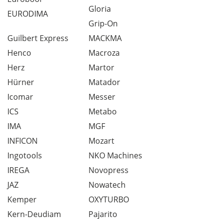
Gloria
EURODIMA
Grip-On
Guilbert Express
MACKMA
Henco
Macroza
Herz
Martor
Hürner
Matador
Icomar
Messer
ICS
Metabo
IMA
MGF
INFICON
Mozart
Ingotools
NKO Machines
IREGA
Novopress
JAZ
Nowatech
Kemper
OXYTURBO
Kern-Deudiam
Pajarito