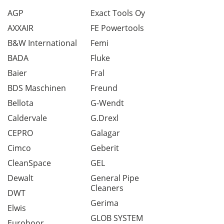
AGP
Exact Tools Oy
AXXAIR
FE Powertools
B&W International
Femi
BADA
Fluke
Baier
Fral
BDS Maschinen
Freund
Bellota
G-Wendt
Caldervale
G.Drexl
CEPRO
Galagar
Cimco
Geberit
CleanSpace
GEL
Dewalt
General Pipe
Cleaners
DWT
Gerima
Elwis
GLOB SYSTEM
Euroboor