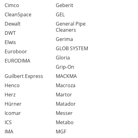
Cimco
Geberit
CleanSpace
GEL
Dewalt
General Pipe
Cleaners
DWT
Gerima
Elwis
GLOB SYSTEM
Euroboor
Gloria
EURODIMA
Grip-On
Guilbert Express
MACKMA
Henco
Macroza
Herz
Martor
Hürner
Matador
Icomar
Messer
ICS
Metabo
IMA
MGF