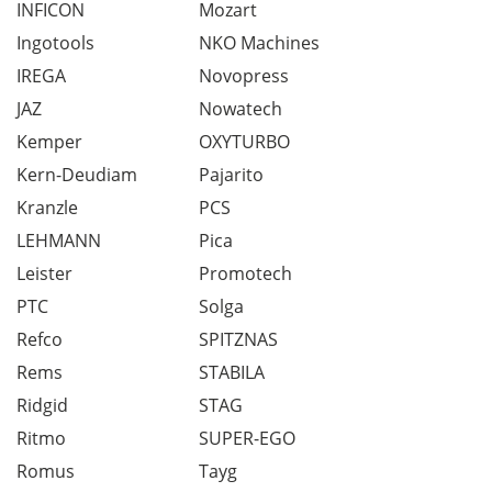
INFICON
Mozart
Ingotools
NKO Machines
IREGA
Novopress
JAZ
Nowatech
Kemper
OXYTURBO
Kern-Deudiam
Pajarito
Kranzle
PCS
LEHMANN
Pica
Leister
Promotech
PTC
Solga
Refco
SPITZNAS
Rems
STABILA
Ridgid
STAG
Ritmo
SUPER-EGO
Romus
Tayg