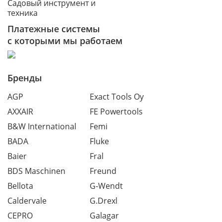
Садовый инструмент и
техника
Платежные системы
с которыми мы работаем
Бренды
AGP
Exact Tools Oy
AXXAIR
FE Powertools
B&W International
Femi
BADA
Fluke
Baier
Fral
BDS Maschinen
Freund
Bellota
G-Wendt
Caldervale
G.Drexl
CEPRO
Galagar