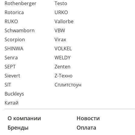
Rothenberger
Testo
Rotorica
URKO
RUKO
Vallorbe
Schwamborn
VBW
Scorpion
Virax
SHINWA
VOLKEL
Senra
WELDY
SEPT
Zenten
Sievert
Z-Техно
SIT
Сплитстоун
Buckleys
Китай
О компании
Новости
Бренды
Оплата