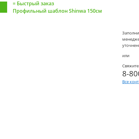
=
Быстрый заказ
Профильный шаблон Shinwa 150см
Заполни
менеджер
уточнени
или
Свяжите
8-80
Все кон