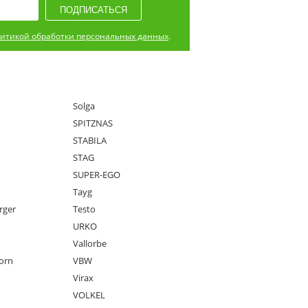
итикой обработки персональных данных
.
Solga
SPITZNAS
STABILA
STAG
SUPER-EGO
Tayg
rger
Testo
URKO
Vallorbe
orn
VBW
Virax
VOLKEL