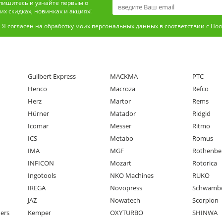
пишитесь и узнайте первым о
х скидках, новинках и акциях!
Я согласен на обработку моих
персональных данных
в соответствии с
Пол
Guilbert Express
MACKMA
PTC
Henco
Macroza
Refco
Herz
Martor
Rems
Hürner
Matador
Ridgid
Icomar
Messer
Ritmo
ICS
Metabo
Romus
IMA
MGF
Rothenbe
INFICON
Mozart
Rotorica
Ingotools
NKO Machines
RUKO
IREGA
Novopress
Schwamb
JAZ
Nowatech
Scorpion
ners
Kemper
OXYTURBO
SHINWA