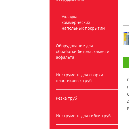
Укладка
коммерческих
напольных покрытий
Оборудование для
обработки бетона, камня и
асфальта
Инструмент для сварки
пластиковых труб
С
Резка труб
Д
Р
Инструмент для гибки труб