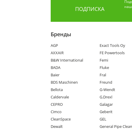
Под
наши
ПОДПИСКА
Бренды
AGP
Exact Tools Oy
AXXAIR
FE Powertools
B&W International
Femi
BADA
Fluke
Baier
Fral
BDS Maschinen
Freund
Bellota
G-Wendt
Caldervale
G.Drexl
CEPRO
Galagar
Cimco
Geberit
CleanSpace
GEL
Dewalt
General Pipe Clea