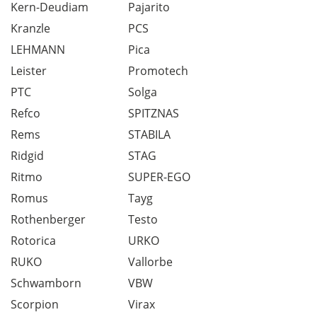
Kern-Deudiam
Pajarito
Kranzle
PCS
LEHMANN
Pica
Leister
Promotech
PTC
Solga
Refco
SPITZNAS
Rems
STABILA
Ridgid
STAG
Ritmo
SUPER-EGO
Romus
Tayg
Rothenberger
Testo
Rotorica
URKO
RUKO
Vallorbe
Schwamborn
VBW
Scorpion
Virax