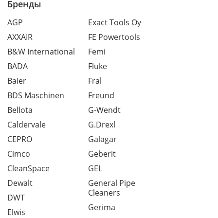
Бренды
AGP
Exact Tools Oy
AXXAIR
FE Powertools
B&W International
Femi
BADA
Fluke
Baier
Fral
BDS Maschinen
Freund
Bellota
G-Wendt
Caldervale
G.Drexl
CEPRO
Galagar
Cimco
Geberit
CleanSpace
GEL
Dewalt
General Pipe
Cleaners
DWT
Gerima
Elwis