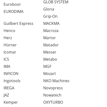
GLOB SYSTEM
Euroboor
Gloria
EURODIMA
Grip-On
Guilbert Express
MACKMA
Henco
Macroza
Herz
Martor
Hürner
Matador
Icomar
Messer
ICS
Metabo
IMA
MGF
INFICON
Mozart
Ingotools
NKO Machines
IREGA
Novopress
JAZ
Nowatech
Kemper
OXYTURBO