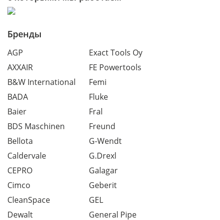
Бренды
AGP
Exact Tools Oy
AXXAIR
FE Powertools
B&W International
Femi
BADA
Fluke
Baier
Fral
BDS Maschinen
Freund
Bellota
G-Wendt
Caldervale
G.Drexl
CEPRO
Galagar
Cimco
Geberit
CleanSpace
GEL
Dewalt
General Pipe