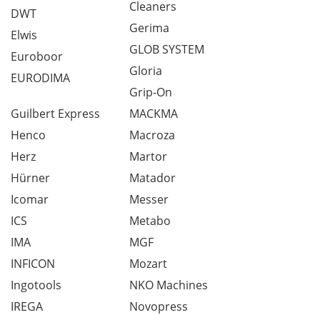
Cleaners
DWT
Gerima
Elwis
GLOB SYSTEM
Euroboor
Gloria
EURODIMA
Grip-On
Guilbert Express
MACKMA
Henco
Macroza
Herz
Martor
Hürner
Matador
Icomar
Messer
ICS
Metabo
IMA
MGF
INFICON
Mozart
Ingotools
NKO Machines
IREGA
Novopress