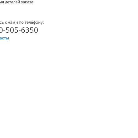
я деталей заказа
сь с нами по телефону:
0-505-6350
такты