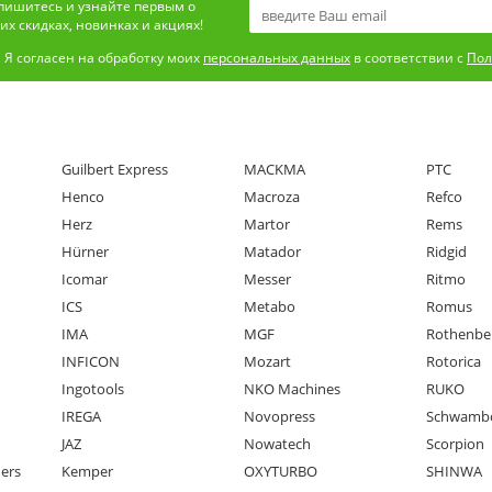
пишитесь и узнайте первым о
х скидках, новинках и акциях!
Я согласен на обработку моих
персональных данных
в соответствии с
Пол
Guilbert Express
MACKMA
PTC
Henco
Macroza
Refco
Herz
Martor
Rems
Hürner
Matador
Ridgid
Icomar
Messer
Ritmo
ICS
Metabo
Romus
IMA
MGF
Rothenbe
INFICON
Mozart
Rotorica
Ingotools
NKO Machines
RUKO
IREGA
Novopress
Schwamb
JAZ
Nowatech
Scorpion
ners
Kemper
OXYTURBO
SHINWA