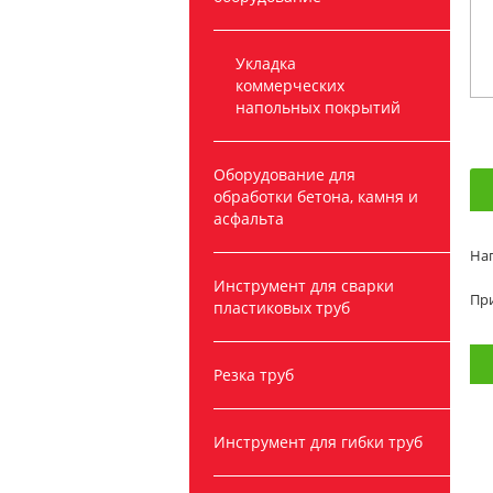
Укладка
коммерческих
напольных покрытий
Оборудование для
обработки бетона, камня и
асфальта
На
Инструмент для сварки
При
пластиковых труб
Резка труб
Инструмент для гибки труб