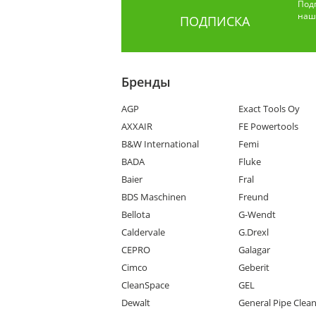
Под
наши
ПОДПИСКА
Бренды
AGP
Exact Tools Oy
AXXAIR
FE Powertools
B&W International
Femi
BADA
Fluke
Baier
Fral
BDS Maschinen
Freund
Bellota
G-Wendt
Caldervale
G.Drexl
CEPRO
Galagar
Cimco
Geberit
CleanSpace
GEL
Dewalt
General Pipe Clea