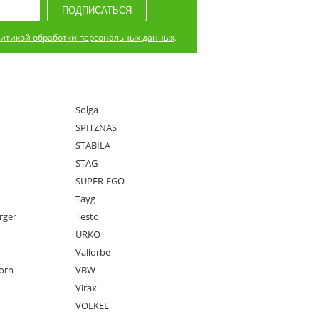
итикой обработки персональных данных
.
Solga
SPITZNAS
STABILA
STAG
SUPER-EGO
Tayg
rger
Testo
URKO
Vallorbe
orn
VBW
Virax
VOLKEL