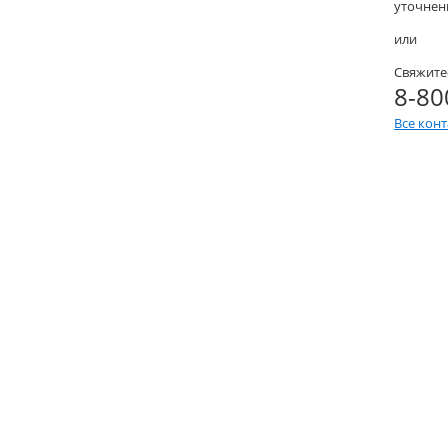
уточнени
или
Свяжите
8-80
Все кон