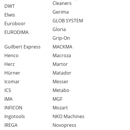
Cleaners
DWT
Gerima
Elwis
GLOB SYSTEM
Euroboor
Gloria
EURODIMA
Grip-On
Guilbert Express
MACKMA
Henco
Macroza
Herz
Martor
Hürner
Matador
Icomar
Messer
ICS
Metabo
IMA
MGF
INFICON
Mozart
Ingotools
NKO Machines
IREGA
Novopress