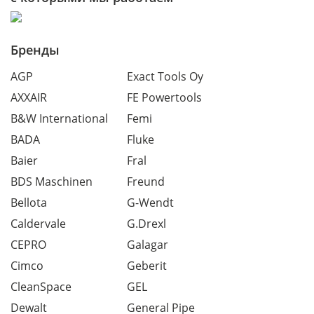
Бренды
AGP
Exact Tools Oy
AXXAIR
FE Powertools
B&W International
Femi
BADA
Fluke
Baier
Fral
BDS Maschinen
Freund
Bellota
G-Wendt
Caldervale
G.Drexl
CEPRO
Galagar
Cimco
Geberit
CleanSpace
GEL
Dewalt
General Pipe