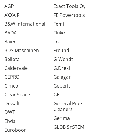
AGP
Exact Tools Oy
AXXAIR
FE Powertools
B&W International
Femi
BADA
Fluke
Baier
Fral
BDS Maschinen
Freund
Bellota
G-Wendt
Caldervale
G.Drexl
CEPRO
Galagar
Cimco
Geberit
CleanSpace
GEL
Dewalt
General Pipe
Cleaners
DWT
Gerima
Elwis
GLOB SYSTEM
Euroboor