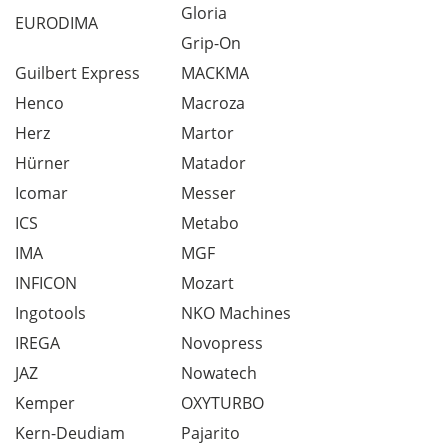
Gloria
EURODIMA
Grip-On
Guilbert Express
MACKMA
Henco
Macroza
Herz
Martor
Hürner
Matador
Icomar
Messer
ICS
Metabo
IMA
MGF
INFICON
Mozart
Ingotools
NKO Machines
IREGA
Novopress
JAZ
Nowatech
Kemper
OXYTURBO
Kern-Deudiam
Pajarito