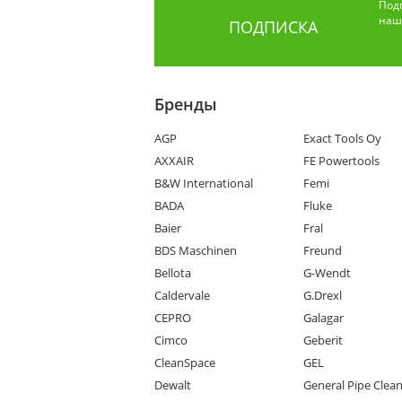
Под
наши
ПОДПИСКА
Бренды
AGP
Exact Tools Oy
AXXAIR
FE Powertools
B&W International
Femi
BADA
Fluke
Baier
Fral
BDS Maschinen
Freund
Bellota
G-Wendt
Caldervale
G.Drexl
CEPRO
Galagar
Cimco
Geberit
CleanSpace
GEL
Dewalt
General Pipe Clea