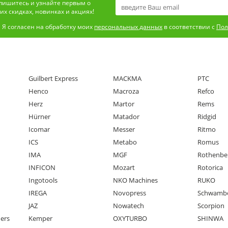
пишитесь и узнайте первым о
х скидках, новинках и акциях!
Я согласен на обработку моих
персональных данных
в соответствии с
Пол
Guilbert Express
MACKMA
PTC
Henco
Macroza
Refco
Herz
Martor
Rems
Hürner
Matador
Ridgid
Icomar
Messer
Ritmo
ICS
Metabo
Romus
IMA
MGF
Rothenbe
INFICON
Mozart
Rotorica
Ingotools
NKO Machines
RUKO
IREGA
Novopress
Schwamb
JAZ
Nowatech
Scorpion
ners
Kemper
OXYTURBO
SHINWA