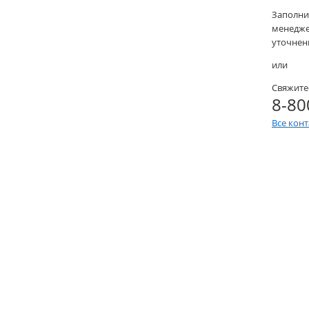
Заполни
менеджер
уточнени
или
Свяжите
8-80
Все кон