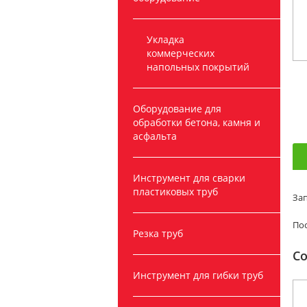
Укладка
коммерческих
напольных покрытий
Оборудование для
обработки бетона, камня и
асфальта
Инструмент для сварки
пластиковых труб
Зап
Пос
Резка труб
С
Инструмент для гибки труб