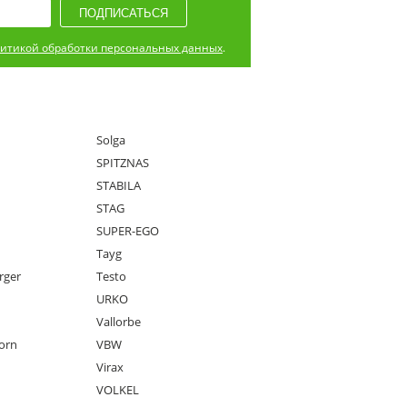
итикой обработки персональных данных
.
Solga
SPITZNAS
STABILA
STAG
SUPER-EGO
Tayg
rger
Testo
URKO
Vallorbe
orn
VBW
Virax
VOLKEL