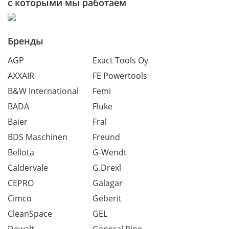
с которыми мы работаем
Бренды
AGP
Exact Tools Oy
AXXAIR
FE Powertools
B&W International
Femi
BADA
Fluke
Baier
Fral
BDS Maschinen
Freund
Bellota
G-Wendt
Caldervale
G.Drexl
CEPRO
Galagar
Cimco
Geberit
CleanSpace
GEL