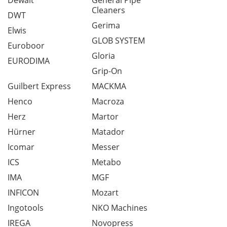
Dewalt
General Pipe
Cleaners
DWT
Gerima
Elwis
GLOB SYSTEM
Euroboor
Gloria
EURODIMA
Grip-On
Guilbert Express
MACKMA
Henco
Macroza
Herz
Martor
Hürner
Matador
Icomar
Messer
ICS
Metabo
IMA
MGF
INFICON
Mozart
Ingotools
NKO Machines
IREGA
Novopress