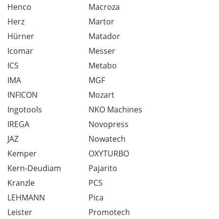
Henco
Macroza
Herz
Martor
Hürner
Matador
Icomar
Messer
ICS
Metabo
IMA
MGF
INFICON
Mozart
Ingotools
NKO Machines
IREGA
Novopress
JAZ
Nowatech
Kemper
OXYTURBO
Kern-Deudiam
Pajarito
Kranzle
PCS
LEHMANN
Pica
Leister
Promotech