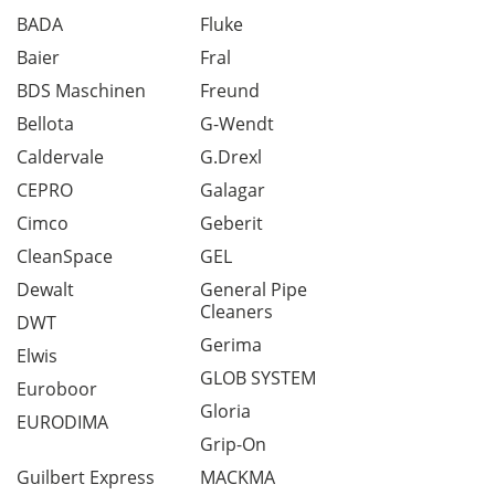
BADA
Fluke
Baier
Fral
BDS Maschinen
Freund
Bellota
G-Wendt
Caldervale
G.Drexl
CEPRO
Galagar
Cimco
Geberit
CleanSpace
GEL
Dewalt
General Pipe
Cleaners
DWT
Gerima
Elwis
GLOB SYSTEM
Euroboor
Gloria
EURODIMA
Grip-On
Guilbert Express
MACKMA