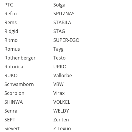
PTC
Solga
Refco
SPITZNAS
Rems
STABILA
Ridgid
STAG
Ritmo
SUPER-EGO
Romus
Tayg
Rothenberger
Testo
Rotorica
URKO
RUKO
Vallorbe
Schwamborn
VBW
Scorpion
Virax
SHINWA
VOLKEL
Senra
WELDY
SEPT
Zenten
Sievert
Z-Техно