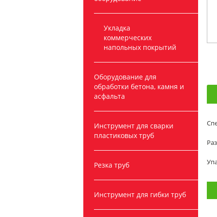
Укладка
коммерческих
напольных покрытий
Оборудование для
обработки бетона, камня и
асфальта
Спе
Инструмент для сварки
пластиковых труб
Раз
Упа
Резка труб
Инструмент для гибки труб