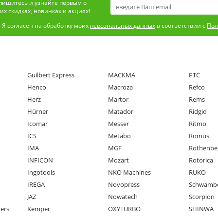
пишитесь и узнайте первым о
х скидках, новинках и акциях!
Я согласен на обработку моих
персональных данных
в соответствии с
Пол
Guilbert Express
MACKMA
PTC
Henco
Macroza
Refco
Herz
Martor
Rems
Hürner
Matador
Ridgid
Icomar
Messer
Ritmo
ICS
Metabo
Romus
IMA
MGF
Rothenbe
INFICON
Mozart
Rotorica
Ingotools
NKO Machines
RUKO
IREGA
Novopress
Schwamb
JAZ
Nowatech
Scorpion
ners
Kemper
OXYTURBO
SHINWA