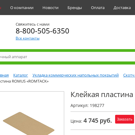
ы
О компании
Новости
Бренды
Оплата
Доставка
Свяжитесь с нами
8-800-505-6350
Все контакты
авная
Каталог
Укладка коммерческих напольных покрытий
Скотч
астина ROMUS «ROMTACK»
Клейкая пластин
Артикул: 198277
4 745 руб.
Заказать
Цена: