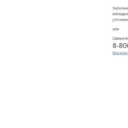
Заполни
менеджер
уточнени
или
Свяжите
8-80
Все кон