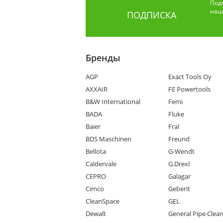
Под
наши
ПОДПИСКА
Бренды
AGP
Exact Tools Oy
AXXAIR
FE Powertools
B&W International
Femi
BADA
Fluke
Baier
Fral
BDS Maschinen
Freund
Bellota
G-Wendt
Caldervale
G.Drexl
CEPRO
Galagar
Cimco
Geberit
CleanSpace
GEL
Dewalt
General Pipe Clea