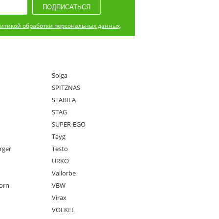
итикой обработки персональных данных
.
Solga
SPITZNAS
STABILA
STAG
SUPER-EGO
Tayg
rger
Testo
URKO
Vallorbe
orn
VBW
Virax
VOLKEL