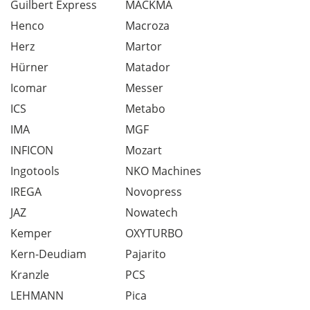
Guilbert Express
MACKMA
Henco
Macroza
Herz
Martor
Hürner
Matador
Icomar
Messer
ICS
Metabo
IMA
MGF
INFICON
Mozart
Ingotools
NKO Machines
IREGA
Novopress
JAZ
Nowatech
Kemper
OXYTURBO
Kern-Deudiam
Pajarito
Kranzle
PCS
LEHMANN
Pica