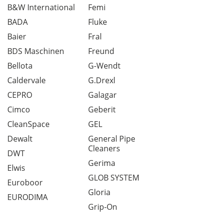
B&W International
Femi
BADA
Fluke
Baier
Fral
BDS Maschinen
Freund
Bellota
G-Wendt
Caldervale
G.Drexl
CEPRO
Galagar
Cimco
Geberit
CleanSpace
GEL
Dewalt
General Pipe
Cleaners
DWT
Gerima
Elwis
GLOB SYSTEM
Euroboor
Gloria
EURODIMA
Grip-On