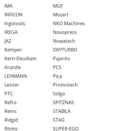
IMA
MGF
INFICON
Mozart
Ingotools
NKO Machines
IREGA
Novopress
JAZ
Nowatech
Kemper
OXYTURBO
Kern-Deudiam
Pajarito
Kranzle
PCS
LEHMANN
Pica
Leister
Promotech
PTC
Solga
Refco
SPITZNAS
Rems
STABILA
Ridgid
STAG
Ritmo
SUPER-EGO