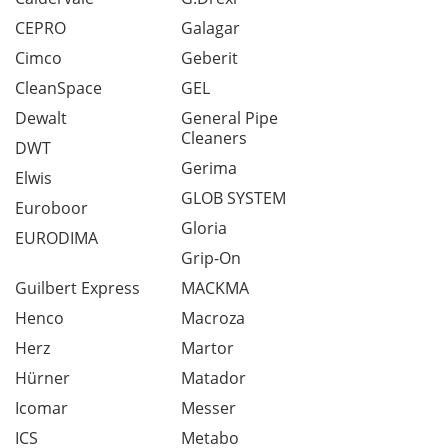
CEPRO
Galagar
Cimco
Geberit
CleanSpace
GEL
Dewalt
General Pipe
Cleaners
DWT
Gerima
Elwis
GLOB SYSTEM
Euroboor
Gloria
EURODIMA
Grip-On
Guilbert Express
MACKMA
Henco
Macroza
Herz
Martor
Hürner
Matador
Icomar
Messer
ICS
Metabo