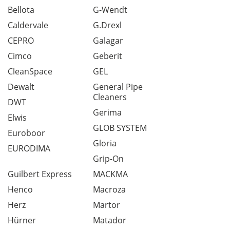
Bellota
G-Wendt
Caldervale
G.Drexl
CEPRO
Galagar
Cimco
Geberit
CleanSpace
GEL
Dewalt
General Pipe
Cleaners
DWT
Gerima
Elwis
GLOB SYSTEM
Euroboor
Gloria
EURODIMA
Grip-On
Guilbert Express
MACKMA
Henco
Macroza
Herz
Martor
Hürner
Matador