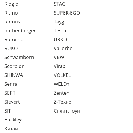
Ridgid
STAG
Ritmo
SUPER-EGO
Romus
Tayg
Rothenberger
Testo
Rotorica
URKO
RUKO
Vallorbe
Schwamborn
VBW
Scorpion
Virax
SHINWA
VOLKEL
Senra
WELDY
SEPT
Zenten
Sievert
Z-Техно
SIT
Сплитстоун
Buckleys
Китай