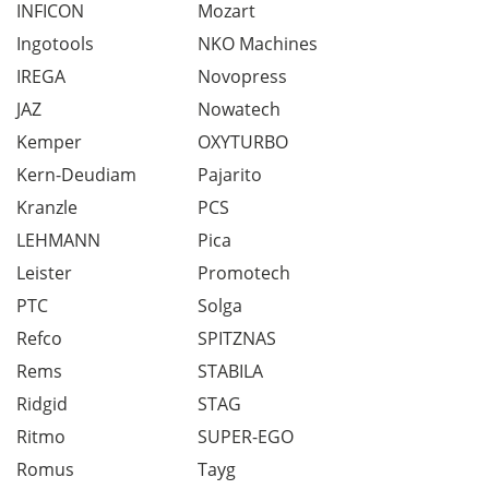
INFICON
Mozart
Ingotools
NKO Machines
IREGA
Novopress
JAZ
Nowatech
Kemper
OXYTURBO
Kern-Deudiam
Pajarito
Kranzle
PCS
LEHMANN
Pica
Leister
Promotech
PTC
Solga
Refco
SPITZNAS
Rems
STABILA
Ridgid
STAG
Ritmo
SUPER-EGO
Romus
Tayg