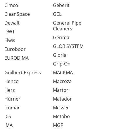
Cimco
Geberit
CleanSpace
GEL
Dewalt
General Pipe
Cleaners
DWT
Gerima
Elwis
GLOB SYSTEM
Euroboor
Gloria
EURODIMA
Grip-On
Guilbert Express
MACKMA
Henco
Macroza
Herz
Martor
Hürner
Matador
Icomar
Messer
ICS
Metabo
IMA
MGF