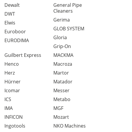
Dewalt
General Pipe
Cleaners
DWT
Gerima
Elwis
GLOB SYSTEM
Euroboor
Gloria
EURODIMA
Grip-On
Guilbert Express
MACKMA
Henco
Macroza
Herz
Martor
Hürner
Matador
Icomar
Messer
ICS
Metabo
IMA
MGF
INFICON
Mozart
Ingotools
NKO Machines