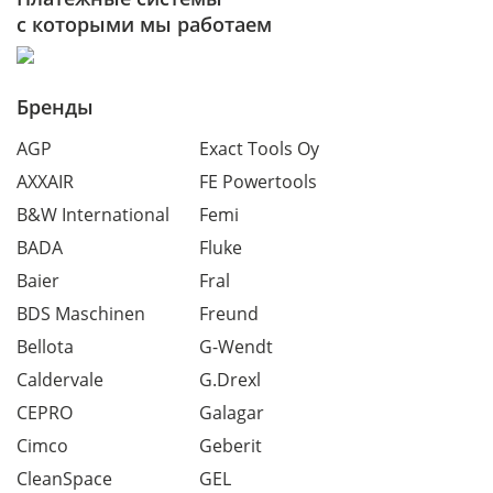
с которыми мы работаем
Бренды
AGP
Exact Tools Oy
AXXAIR
FE Powertools
B&W International
Femi
BADA
Fluke
Baier
Fral
BDS Maschinen
Freund
Bellota
G-Wendt
Caldervale
G.Drexl
CEPRO
Galagar
Cimco
Geberit
CleanSpace
GEL